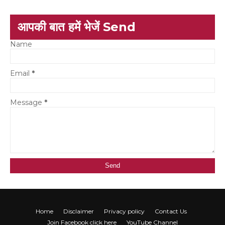
आपकी बात हमें भेजें Send
Name
Email
*
Message
*
Home
Disclaimer
Privacy policy
Contact Us
Join Facebook click here
YouTube Channel