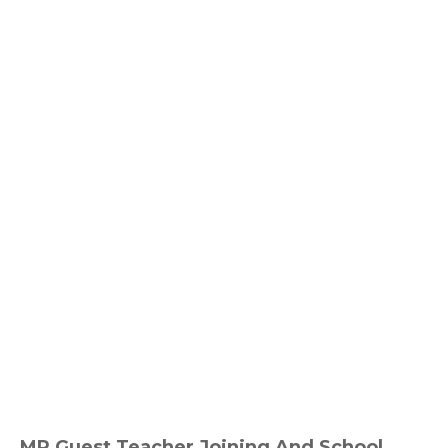
MP Guest Teacher Joining And School