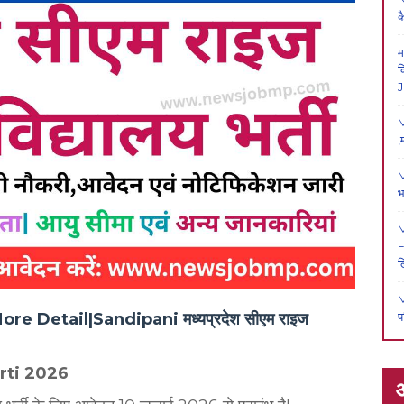
क
म
क
J
M
,
M
भ
F
ल
M
प
 Detail|Sandipani मध्यप्रदेश सीएम राइज
ी
arti 2026