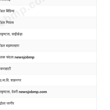
obmp.com
ॉडल बिछिया
मॉडल निवास
कृष्टता, साईंखेड़ा
ॉडल बड़ामलहरा
बालक चंदला
newsjobmp
ककराहाटी
उ.मा.वि. शाहनगर
कृष्टता, देवरी
newsjobmp.com
ढोला जागीर