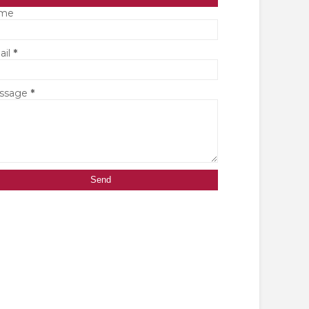
me
ail
*
ssage
*