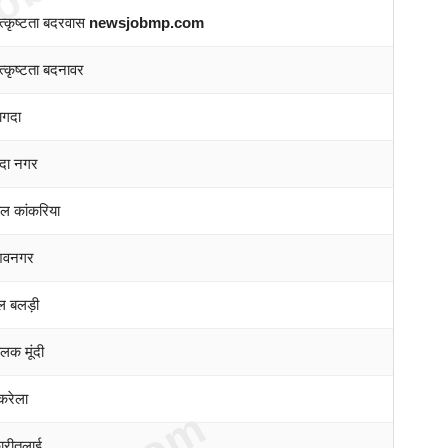
त्कृष्टता बदरवास
newsjobmp.com
्कृष्टता बदनावर
ागदा
ंदा नगर
ाल कांकरिया
शिवनगर
ल बलड़ी
लक मूंदी
करेला
ारीतलाई