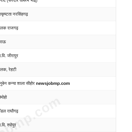
रोंद (सरदार वल्लभ भाई)
्कृष्टता नरसिंहगढ़
बालक राजगढ़
 माऊ
वि. जीरापुर
ालक, रेहटी
ुबेन कन्या शाला सीहोर
newsjobmp.com
obmp.com
मोहो
ॉडल राघौगढ़
ि. श्योपुर