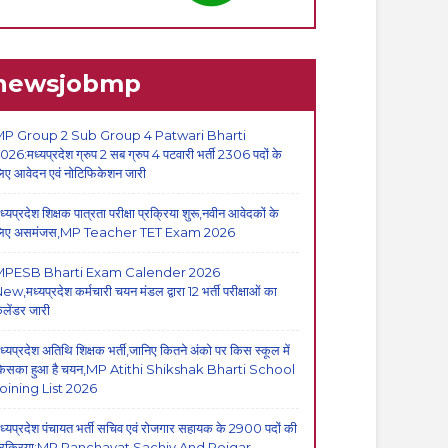
newsjobmp
P Group 2 Sub Group 4 Patwari Bharti
026:मध्यप्रदेश ग्रुप 2 सब ग्रुप 4 पटवारी भर्ती 2306 पदों के
िए आवेदन एवं नोटिफिकेशन जारी
ध्यप्रदेश शिक्षक पात्रता परीक्षा प्रक्रिया शुरू,नवीन आवेदकों के
िए असमंजस,MP Teacher TET Exam 2026
MPESB Bharti Exam Calender 2026
ew,मध्यप्रदेश कर्मचारी चयन मंडल द्वारा 12 भर्ती परीक्षाओं का
ैलेंडर जारी
ध्यप्रदेश अतिथि शिक्षक भर्ती,जानिए कितने अंको पर किस स्कूल में
िसका हुआ है चयन,MP Atithi Shikshak Bharti School
oining List 2026
ध्यप्रदेश पंचायत भर्ती सचिव एवं रोजगार सहायक के 2900 पदों की
्रक्रिया:MP Panchayat Sachiv And Rojgar