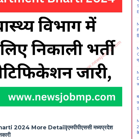
S
E
F
ल
O
प
M
D
ज
म
ज
2
 2024 More Detail|एमपीपीएससी मध्यप्रदेश
क
ानकारी