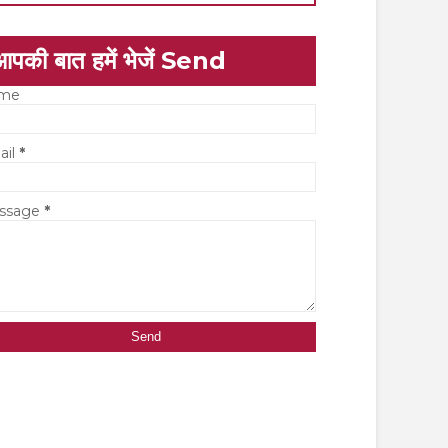
आपकी बात हमें भेजें Send
me
ail
*
ssage
*