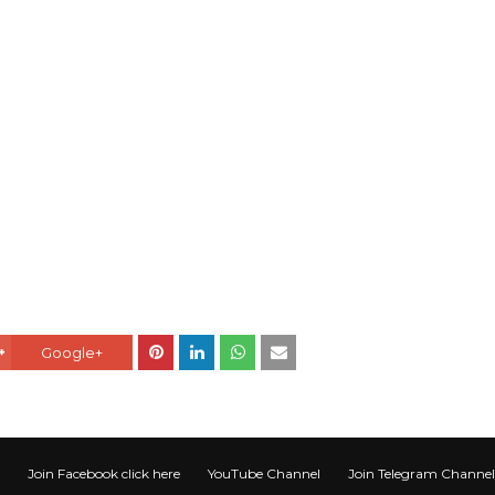
Google+
Join Facebook click here
YouTube Channel
Join Telegram Channel टेली