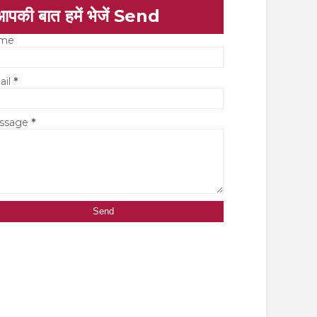
आपकी बात हमें भेजें Send
me
ail
*
ssage
*