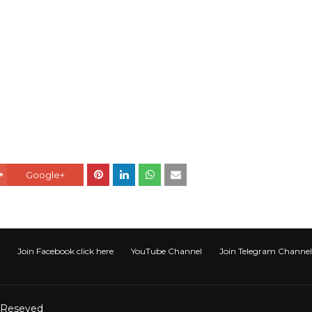
Google+
Join Facebook click here
YouTube Channel
Join Telegram Channel टेली
t Reseved