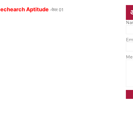
Rechearch Aptitude
-पेपर 01
Na
Em
Me