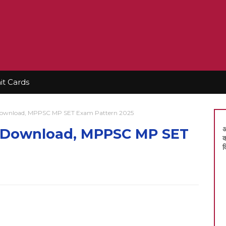
t Cards
Download, MPPSC MP SET Exam Pattern 2025
अ
5 Download, MPPSC MP SET
क
द