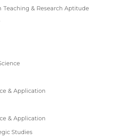
n Teaching & Research Aptitude
y
s
Science
ce & Application
ce & Application
egic Studies