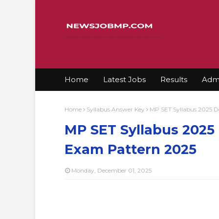
Home
Latest Jobs
Results
Admi
Home
Syllabus Answer Key
MP SET Syllabus 2025 
MP SET Syllabus 202
Exam Pattern 2025
Monday, December 01, 2025