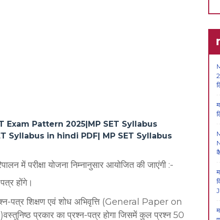
M
2
ल
म
ल
T Exam Pattern 2025|MP SET Syllabus
 Syllabus in hindi PDF| MP SET Syllabus
N
क
िपालन में परीक्षा योजना निम्नानुसार आयोजित की जाएंगी :-
म
पत्र होंगे।
क
J
्रश्न-पत्र शिक्षण एवं शोध अभिवृत्ति (General Paper on
म
्ठ प्रकार का प्रश्न-पत्र होगा जिसमें कुल प्रश्न 50
प