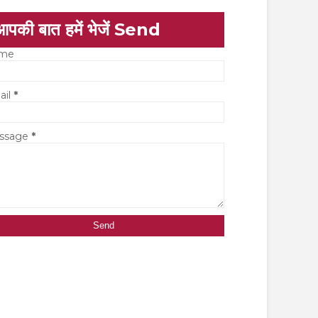
आपकी बात हमें भेजें Send
me
ail
*
ssage
*