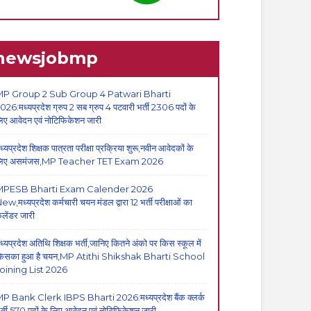
newsjobmp
P Group 2 Sub Group 4 Patwari Bharti
026:मध्यप्रदेश ग्रुप 2 सब ग्रुप 4 पटवारी भर्ती 2306 पदों के
िए आवेदन एवं नोटिफिकेशन जारी
ध्यप्रदेश शिक्षक पात्रता परीक्षा प्रक्रिया शुरू,नवीन आवेदकों के
िए असमंजस,MP Teacher TET Exam 2026
MPESB Bharti Exam Calender 2026
ew,मध्यप्रदेश कर्मचारी चयन मंडल द्वारा 12 भर्ती परीक्षाओं का
ैलेंडर जारी
ध्यप्रदेश अतिथि शिक्षक भर्ती,जानिए कितने अंको पर किस स्कूल में
िसका हुआ है चयन,MP Atithi Shikshak Bharti School
oining List 2026
P Bank Clerk IBPS Bharti 2026:मध्यप्रदेश बैंक क्लर्क
र्ती,570 पदों के लिए आवेदन एवं नोटिफिकेशन जारी