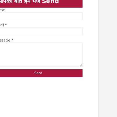
आपकी बात हमें भेजें Send
me
ail
*
ssage
*