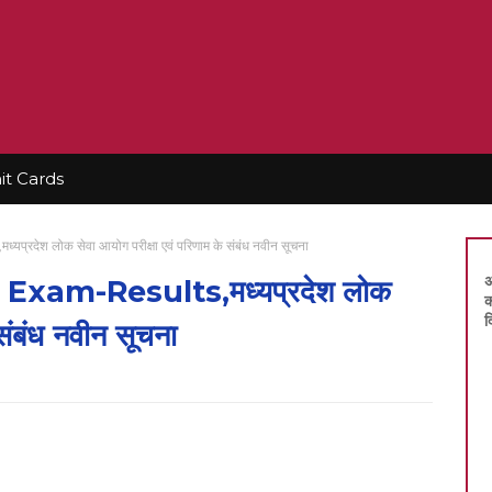
t Cards
ेश लोक सेवा आयोग परीक्षा एवं परिणाम के संबंध नवीन सूचना
अ
am-Results,मध्यप्रदेश लोक
क
द
 संबंध नवीन सूचना