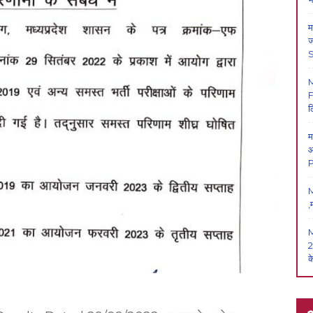
म
ज
F
ल
म
आ
P
M
,
2
क