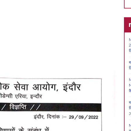
M
2
ल
म
ल
N
क
म
क
J
M
भ