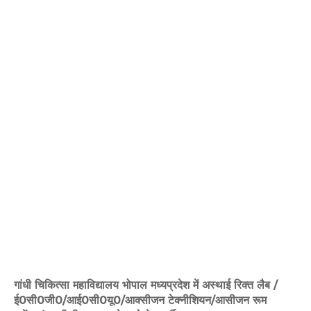
गांधी चिकित्सा महाविद्यालय भोपाल मध्यप्रदेश में अस्थाई रिक्त लैब /
ई0सी0जी0/आई0सी0यू0/आक्‍सीजन टेक्‍नीशियन/आसीजन रूम