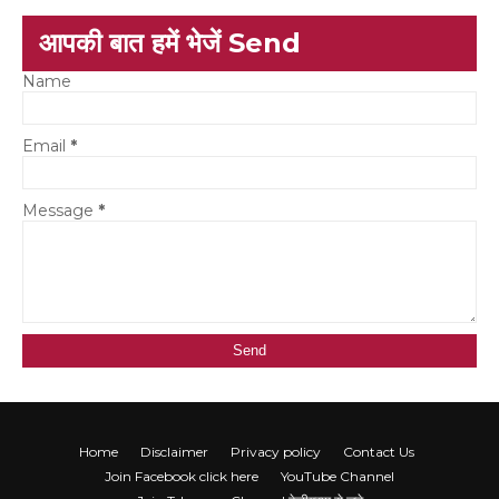
आपकी बात हमें भेजें Send
Name
Email
*
Message
*
Home
Disclaimer
Privacy policy
Contact Us
Join Facebook click here
YouTube Channel