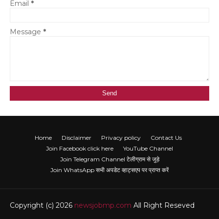
Email
*
Message
*
Home
Disclaimer
Privacy policy
Contact Us
Join Facebook click here
YouTube Channel
Join Telegram Channel टेलीग्राम से जुड़े
Join WhatsApp सभी अपडेट व्हाट्सएप पर प्राप्त करें
Copyright (c) 2026
newsjobmp.com
All Right Reseved