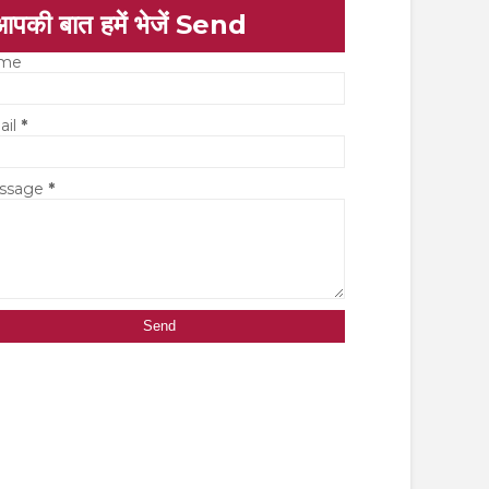
आपकी बात हमें भेजें Send
me
ail
*
ssage
*