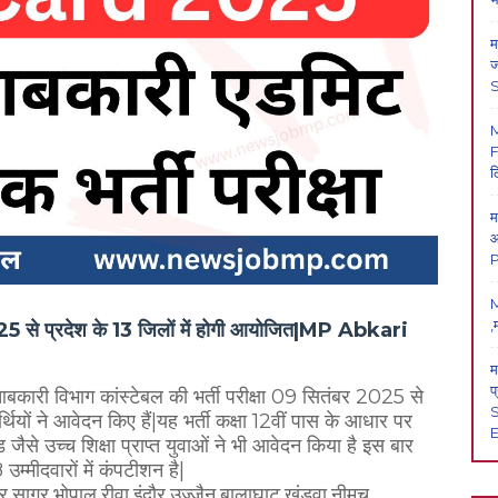
म
ज
F
ल
म
आ
P
M
,
025 से प्रदेश के 13 जिलों में होगी आयोजित|MP Abkari
म
प
ारी विभाग कांस्टेबल की भर्ती परीक्षा 09 सितंबर 2025 से
S
ियों ने आवेदन किए हैं|यह भर्ती कक्षा 12वीं पास के आधार पर
E
ैसे उच्च शिक्षा प्राप्त युवाओं ने भी आवेदन किया है इस बार
म्मीदवारों में कंपटीशन है|
,सागर,भोपाल,रीवा,इंदौर,उज्जैन,बालाघाट,खंडवा,नीमच