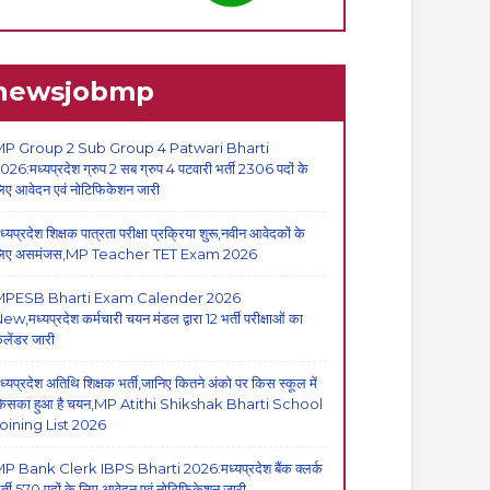
newsjobmp
P Group 2 Sub Group 4 Patwari Bharti
026:मध्यप्रदेश ग्रुप 2 सब ग्रुप 4 पटवारी भर्ती 2306 पदों के
िए आवेदन एवं नोटिफिकेशन जारी
ध्यप्रदेश शिक्षक पात्रता परीक्षा प्रक्रिया शुरू,नवीन आवेदकों के
िए असमंजस,MP Teacher TET Exam 2026
MPESB Bharti Exam Calender 2026
ew,मध्यप्रदेश कर्मचारी चयन मंडल द्वारा 12 भर्ती परीक्षाओं का
ैलेंडर जारी
ध्यप्रदेश अतिथि शिक्षक भर्ती,जानिए कितने अंको पर किस स्कूल में
िसका हुआ है चयन,MP Atithi Shikshak Bharti School
oining List 2026
P Bank Clerk IBPS Bharti 2026:मध्यप्रदेश बैंक क्लर्क
र्ती,570 पदों के लिए आवेदन एवं नोटिफिकेशन जारी