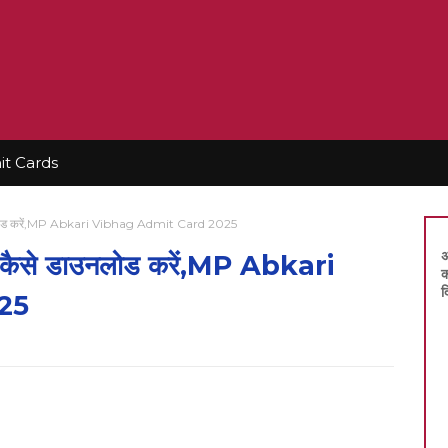
t Cards
डाउनलोड करें,MP Abkari Vibhag Admit Card 2025
अ
्ड कैसे डाउनलोड करें,MP Abkari
क
द
25