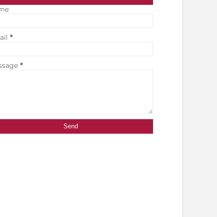
me
ail
*
ssage
*