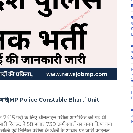
ल
म
प
S
E
म
ज
2
क
D
रक्रिया जारी|MP Police Constable Bharti Unit
म
आ
ंतर्गत 7415 पदों के लिए ऑनलाइन परीक्षा आयोजित की गई थी|
P
 जारी रिजल्ट में 58 हजार 730 उम्मीदवारों का चयन किया गया
राप्तांको एवं लिखित परीक्षा के अंकों के आधार पर जारी फाइनल