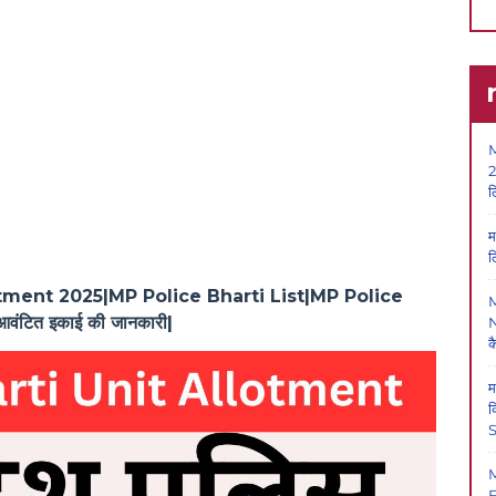
M
2
ल
म
ल
tment 2025|MP Police Bharti List|MP Police
आवंटित इकाई की जानकारी|
N
क
म
क
S
F