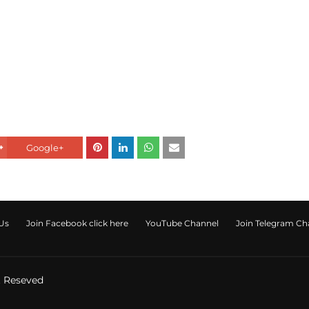
Google+
Us
Join Facebook click here
YouTube Channel
Join Telegram Channe
t Reseved