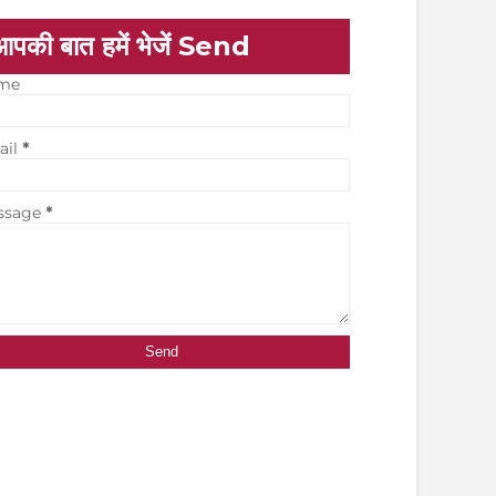
आपकी बात हमें भेजें Send
me
ail
*
ssage
*