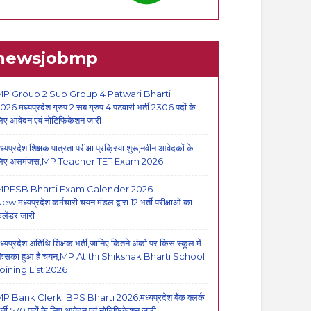
newsjobmp
P Group 2 Sub Group 4 Patwari Bharti
026:मध्यप्रदेश ग्रुप 2 सब ग्रुप 4 पटवारी भर्ती 2306 पदों के
िए आवेदन एवं नोटिफिकेशन जारी
ध्यप्रदेश शिक्षक पात्रता परीक्षा प्रक्रिया शुरू,नवीन आवेदकों के
िए असमंजस,MP Teacher TET Exam 2026
MPESB Bharti Exam Calender 2026
ew,मध्यप्रदेश कर्मचारी चयन मंडल द्वारा 12 भर्ती परीक्षाओं का
ैलेंडर जारी
ध्यप्रदेश अतिथि शिक्षक भर्ती,जानिए कितने अंको पर किस स्कूल में
िसका हुआ है चयन,MP Atithi Shikshak Bharti School
oining List 2026
P Bank Clerk IBPS Bharti 2026:मध्यप्रदेश बैंक क्लर्क
र्ती,570 पदों के लिए आवेदन एवं नोटिफिकेशन जारी