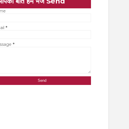
आपकी बात हमें भेजें Send
me
ail
*
ssage
*