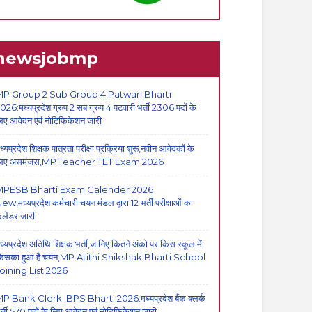
newsjobmp
P Group 2 Sub Group 4 Patwari Bharti
026:मध्यप्रदेश ग्रुप 2 सब ग्रुप 4 पटवारी भर्ती 2306 पदों के
िए आवेदन एवं नोटिफिकेशन जारी
ध्यप्रदेश शिक्षक पात्रता परीक्षा प्रक्रिया शुरू,नवीन आवेदकों के
िए असमंजस,MP Teacher TET Exam 2026
MPESB Bharti Exam Calender 2026
ew,मध्यप्रदेश कर्मचारी चयन मंडल द्वारा 12 भर्ती परीक्षाओं का
ैलेंडर जारी
ध्यप्रदेश अतिथि शिक्षक भर्ती,जानिए कितने अंको पर किस स्कूल में
िसका हुआ है चयन,MP Atithi Shikshak Bharti School
oining List 2026
P Bank Clerk IBPS Bharti 2026:मध्यप्रदेश बैंक क्लर्क
र्ती,570 पदों के लिए आवेदन एवं नोटिफिकेशन जारी