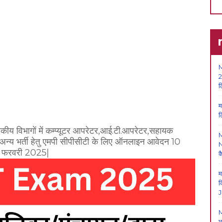
M
2
ल
म
ल
सकीय विभागों में कम्प्यूटर आपरेटर,आई.टी.आपरेटर,सहायक
 अन्य भर्ती हेतु एमपी सीपीसीटी के लिए ऑनलाइन आवेदन 10
N
24 फरवरी 2025|
क
म
क
J
M
भ