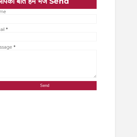
आपकी बात हमें भेजें Send
me
ail
*
ssage
*