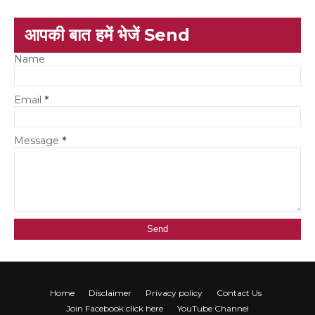
आपकी बात हमें भेजें Send
Name
Email
*
Message
*
Home
Disclaimer
Privacy policy
Contact Us
Join Facebook click here
YouTube Channel