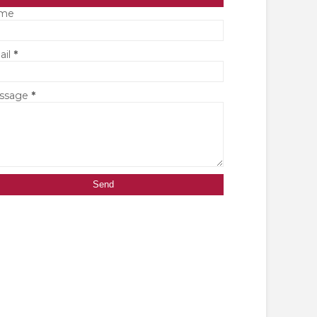
me
ail
*
ssage
*