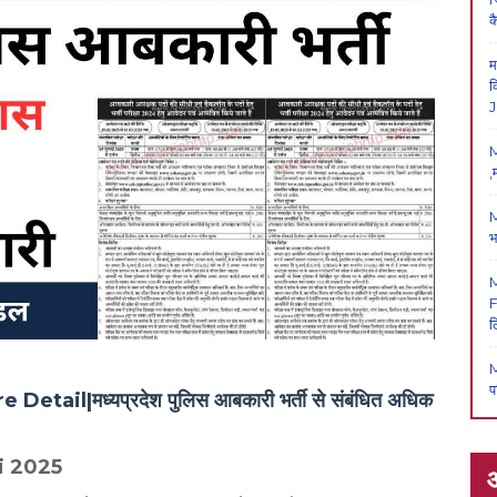
क
म
क
J
M
,
M
भ
F
ल
M
प
il|मध्यप्रदेश पुलिस आबकारी भर्ती से संबंधित अधिक
ti 2025