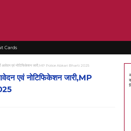
t Cards
भर्ती आवेदन एवं नोटिफिकेशन जारी,MP Police Abkari Bharti 2025
अ
 आवेदन एवं नोटिफिकेशन जारी,MP
क
द
025