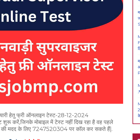
म
ज
F
ल
म
आ
P
M
,
2
ी तैयारी हेतु फ्री ऑनलाइन टेस्ट-28-12-2024
क
 शुरू करें,जिनके मोबाइल में टेस्ट नहीं दिख रहा है वह पहले
ार की मदद के लिए 7247520304 पर कॉल कर सकते हैं|.