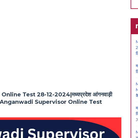
M
2
ल
म
ल
N
ine Test 28-12-2024|मध्यप्रदेश आंगनवाड़ी
क
स्ट |MP Anganwadi Supervisor Online Test
म
क
J
M
भ