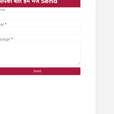
आपकी बात हमें भेजें Send
me
ail
*
ssage
*