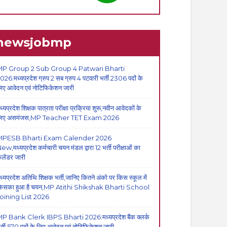
newsjobmp
P Group 2 Sub Group 4 Patwari Bharti
026:मध्यप्रदेश ग्रुप 2 सब ग्रुप 4 पटवारी भर्ती 2306 पदों के
िए आवेदन एवं नोटिफिकेशन जारी
ध्यप्रदेश शिक्षक पात्रता परीक्षा प्रक्रिया शुरू,नवीन आवेदकों के
िए असमंजस,MP Teacher TET Exam 2026
MPESB Bharti Exam Calender 2026
ew,मध्यप्रदेश कर्मचारी चयन मंडल द्वारा 12 भर्ती परीक्षाओं का
ैलेंडर जारी
ध्यप्रदेश अतिथि शिक्षक भर्ती,जानिए कितने अंको पर किस स्कूल में
िसका हुआ है चयन,MP Atithi Shikshak Bharti School
oining List 2026
P Bank Clerk IBPS Bharti 2026:मध्यप्रदेश बैंक क्लर्क
र्ती,570 पदों के लिए आवेदन एवं नोटिफिकेशन जारी