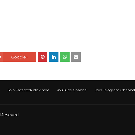
Google+
Join Facebook click here
YouTube Channel
Join Telegram Channel टेली
t Reseved