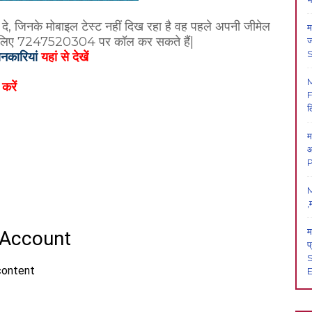
ट दे, जिनके मोबाइल टेस्ट नहीं दिख रहा है वह पहले अपनी जीमेल
म
के लिए 7247520304 पर कॉल कर सकते हैं|
ज
ानकारियां
यहां से देखें
 करें
F
ल
म
आ
P
M
,
म
प
S
E