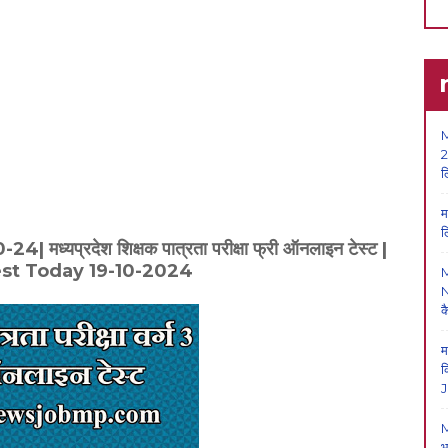
M
2
ल
म
ल
यप्रदेश शिक्षक पात्रता परीक्षा फ्री ऑनलाइन टेस्ट |
st Today 19-10-2024
N
क
म
क
J
M
भ