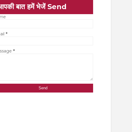
आपकी बात हमें भेजें Send
me
ail
*
ssage
*