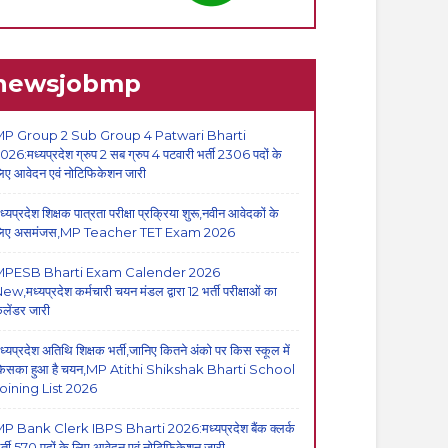
newsjobmp
P Group 2 Sub Group 4 Patwari Bharti
026:मध्यप्रदेश ग्रुप 2 सब ग्रुप 4 पटवारी भर्ती 2306 पदों के
िए आवेदन एवं नोटिफिकेशन जारी
ध्यप्रदेश शिक्षक पात्रता परीक्षा प्रक्रिया शुरू,नवीन आवेदकों के
िए असमंजस,MP Teacher TET Exam 2026
MPESB Bharti Exam Calender 2026
ew,मध्यप्रदेश कर्मचारी चयन मंडल द्वारा 12 भर्ती परीक्षाओं का
ैलेंडर जारी
ध्यप्रदेश अतिथि शिक्षक भर्ती,जानिए कितने अंको पर किस स्कूल में
िसका हुआ है चयन,MP Atithi Shikshak Bharti School
oining List 2026
P Bank Clerk IBPS Bharti 2026:मध्यप्रदेश बैंक क्लर्क
र्ती,570 पदों के लिए आवेदन एवं नोटिफिकेशन जारी