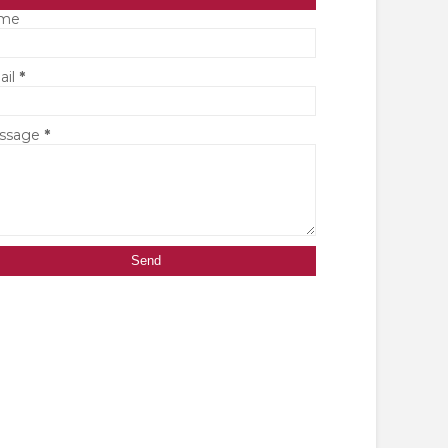
me
ail
*
ssage
*