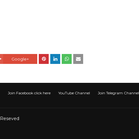
Google+
Join Facebook click here
YouTube Channel
Join Telegram Channel टेली
t Reseved