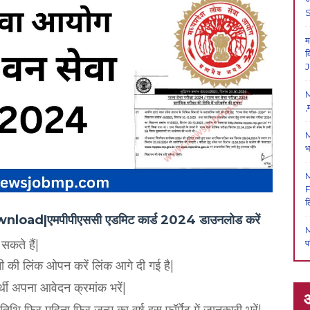
म
क
J
M
,
M
भ
F
ल
|एमपीपीएससी एडमिट कार्ड 2024 डाउनलोड करें
M
प
कते हैं|
 की लिंक ओपन करें लिंक आगे दी गई है|
्थी अपना आवेदन क्रमांक भरें|