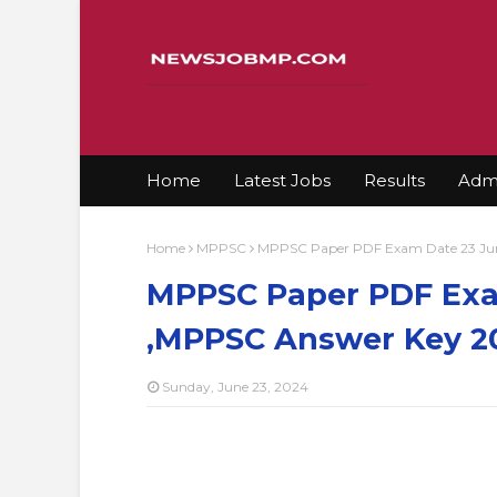
Home
Latest Jobs
Results
Admi
Home
MPPSC
MPPSC Paper PDF Exam Date 23 Ju
MPPSC Paper PDF Exa
,MPPSC Answer Key 2
Sunday, June 23, 2024