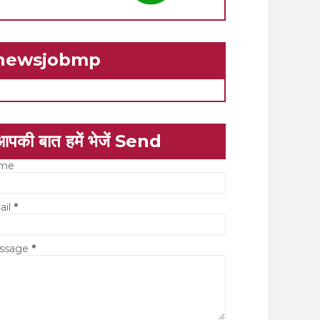
newsjobmp
आपकी बात हमें भेजें Send
me
ail
*
ssage
*