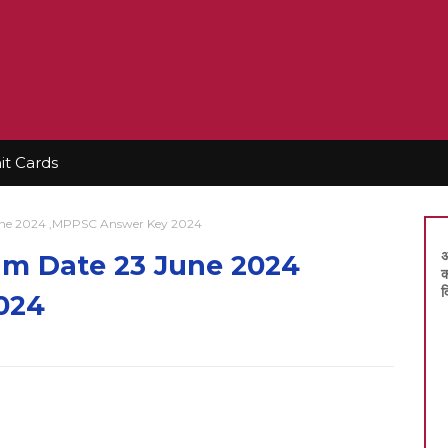
t Cards
ne 2024 ,MPPSC Answer Key 2024
अ
m Date 23 June 2024
क
द
024