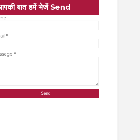
आपकी बात हमें भेजें Send
me
ail
*
ssage
*