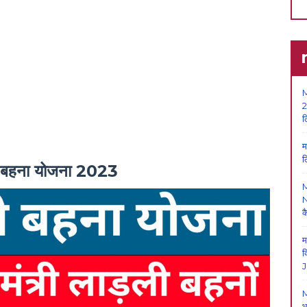
M
2
ल
म
ल
बहना योजना 2023
N
क
म
क
J
M
भ