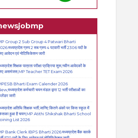
newsjobmp
P Group 2 Sub Group 4 Patwari Bharti
026:मध्यप्रदेश ग्रुप 2 सब ग्रुप 4 पटवारी भर्ती 2306 पदों के
िए आवेदन एवं नोटिफिकेशन जारी
ध्यप्रदेश शिक्षक पात्रता परीक्षा प्रक्रिया शुरू,नवीन आवेदकों के
िए असमंजस,MP Teacher TET Exam 2026
MPESB Bharti Exam Calender 2026
ew,मध्यप्रदेश कर्मचारी चयन मंडल द्वारा 12 भर्ती परीक्षाओं का
ैलेंडर जारी
ध्यप्रदेश अतिथि शिक्षक भर्ती,जानिए कितने अंको पर किस स्कूल में
िसका हुआ है चयन,MP Atithi Shikshak Bharti School
oining List 2026
P Bank Clerk IBPS Bharti 2026:मध्यप्रदेश बैंक क्लर्क
र्ती,570 पदों के लिए आवेदन एवं नोटिफिकेशन जारी