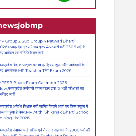
newsjobmp
P Group 2 Sub Group 4 Patwari Bharti
026:मध्यप्रदेश ग्रुप 2 सब ग्रुप 4 पटवारी भर्ती 2306 पदों के
िए आवेदन एवं नोटिफिकेशन जारी
ध्यप्रदेश शिक्षक पात्रता परीक्षा प्रक्रिया शुरू,नवीन आवेदकों के
िए असमंजस,MP Teacher TET Exam 2026
MPESB Bharti Exam Calender 2026
ew,मध्यप्रदेश कर्मचारी चयन मंडल द्वारा 12 भर्ती परीक्षाओं का
ैलेंडर जारी
ध्यप्रदेश अतिथि शिक्षक भर्ती,जानिए कितने अंको पर किस स्कूल में
िसका हुआ है चयन,MP Atithi Shikshak Bharti School
oining List 2026
ध्यप्रदेश पंचायत भर्ती सचिव एवं रोजगार सहायक के 2900 पदों की
्रक्रिया:MP Panchayat Sachiv And Rojgar