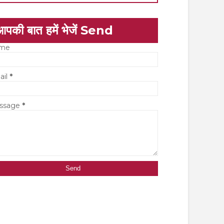
आपकी बात हमें भेजें Send
me
ail
*
ssage
*