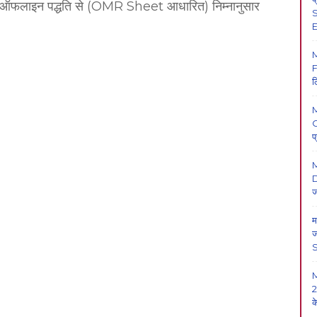
परीक्षा ऑफलाइन पद्धति से (OMR Sheet आधारित) निम्नानुसार
S
E
F
ल
O
प
M
D
ज
म
ज
y
2
क