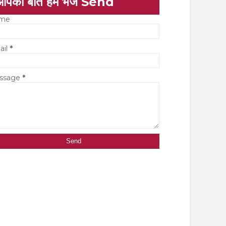
आपकी बात हमें भेजें Send
me
ail
*
ssage
*