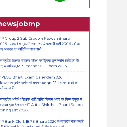
newsjobmp
P Group 2 Sub Group 4 Patwari Bharti
026:मध्यप्रदेश ग्रुप 2 सब ग्रुप 4 पटवारी भर्ती 2306 पदों के
िए आवेदन एवं नोटिफिकेशन जारी
ध्यप्रदेश शिक्षक पात्रता परीक्षा प्रक्रिया शुरू,नवीन आवेदकों के
िए असमंजस,MP Teacher TET Exam 2026
MPESB Bharti Exam Calender 2026
ew,मध्यप्रदेश कर्मचारी चयन मंडल द्वारा 12 भर्ती परीक्षाओं का
ैलेंडर जारी
ध्यप्रदेश अतिथि शिक्षक भर्ती,जानिए कितने अंको पर किस स्कूल में
िसका हुआ है चयन,MP Atithi Shikshak Bharti School
oining List 2026
P Bank Clerk IBPS Bharti 2026:मध्यप्रदेश बैंक क्लर्क
र्ती,570 पदों के लिए आवेदन एवं नोटिफिकेशन जारी