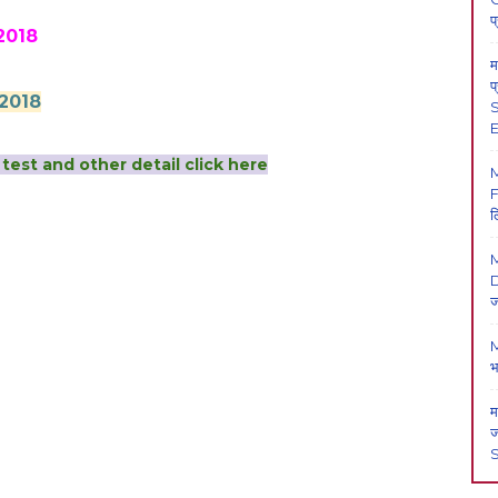
प
2018
म
प
 2018
S
E
test and other detail click here
F
ल
M
D
ज
M
भ
म
ज