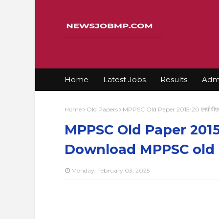
Home
Latest Jobs
Results
Admi
Home
Old Papers
MPPSC Old Paper 2015-20 एमपीपीएसस
MPPSC Old Paper 2015-20 
Download MPPSC old p
Monday, February 03, 2025