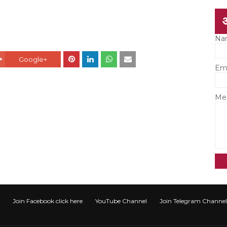
Na
Google+
Em
Me
Join Facebook click here
YouTube Channel
Join Telegram Channel टेली