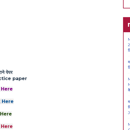
M
2
ल
म
ल
ने पेपर
tice paper
N
 Here
क
 Here
म
क
J
 Here
 Here
O