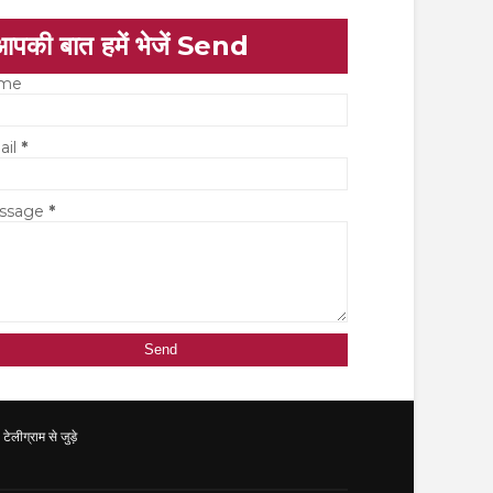
आपकी बात हमें भेजें Send
me
ail
*
ssage
*
ग्राम से जुड़े