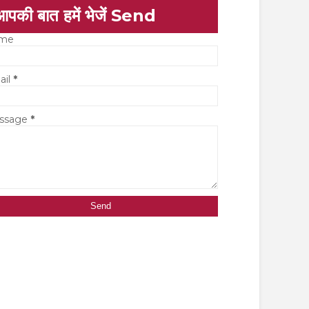
आपकी बात हमें भेजें Send
me
ail
*
ssage
*