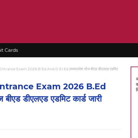
t Cards
trance Exam 2026 B.Ed And D.El.Ed |मध्यप्रदेश भोज बीएड डीएलएड एडमिट
अ
ntrance Exam 2026 B.Ed
क
द
 बीएड डीएलएड एडमिट कार्ड जारी