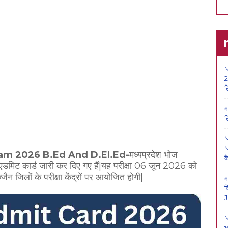
M
2
ल
म
ल
N
am 2026 B.Ed And D.El.Ed-
मध्यप्रदेश भोज
क
के एडमिट कार्ड जारी कर दिए गए हैं|यह परीक्षा 06 जून 2026 को
ैन जिलों के परीक्षा केंद्रों पर आयोजित होगी|
म
क
J
M
भ