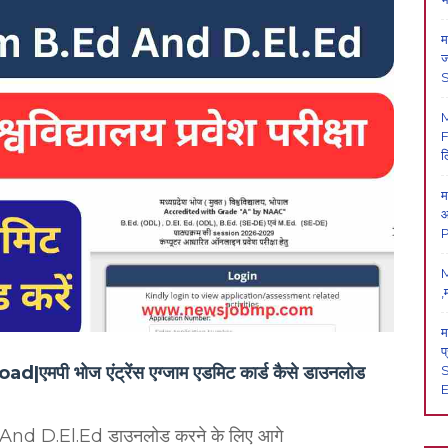
म
ज
F
ल
म
आ
P
M
,
म
प
S
भोज एंट्रेंस एग्जाम एडमिट कार्ड कैसे डाउनलोड
E
 D.El.Ed डाउनलोड करने के लिए आगे