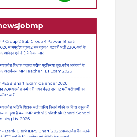
newsjobmp
P Group 2 Sub Group 4 Patwari Bharti
026:मध्यप्रदेश ग्रुप 2 सब ग्रुप 4 पटवारी भर्ती 2306 पदों के
िए आवेदन एवं नोटिफिकेशन जारी
ध्यप्रदेश शिक्षक पात्रता परीक्षा प्रक्रिया शुरू,नवीन आवेदकों के
िए असमंजस,MP Teacher TET Exam 2026
MPESB Bharti Exam Calender 2026
ew,मध्यप्रदेश कर्मचारी चयन मंडल द्वारा 12 भर्ती परीक्षाओं का
ैलेंडर जारी
ध्यप्रदेश अतिथि शिक्षक भर्ती,जानिए कितने अंको पर किस स्कूल में
िसका हुआ है चयन,MP Atithi Shikshak Bharti School
oining List 2026
P Bank Clerk IBPS Bharti 2026:मध्यप्रदेश बैंक क्लर्क
र्ती,570 पदों के लिए आवेदन एवं नोटिफिकेशन जारी