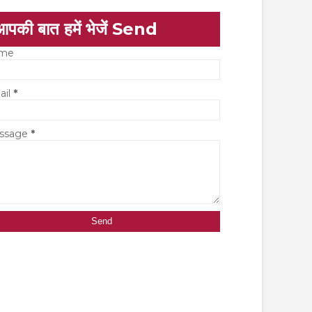
आपकी बात हमें भेजें Send
me
ail
*
ssage
*