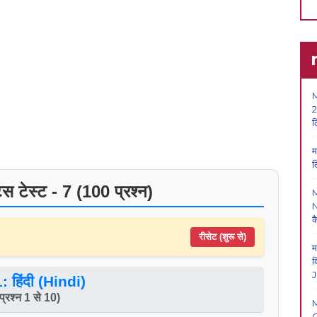
M
2
ल
म
ल
स टेस्ट - 7 (100 प्रश्न)
N
क
रीसेट (शुरू से)
म
क
J
: हिंदी (Hindi)
प्रश्न 1 से 10)
O