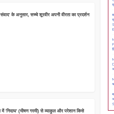
प
 संवाद' के अनुसार, सच्चे शूरवीर अपनी वीरता का प्रदर्शन
म
प
S
E
F
ल
M
D
ज
M
भ
म
ज
 में 'निदाघ' (भीषण गरमी) से व्याकुल और परेशान किसे