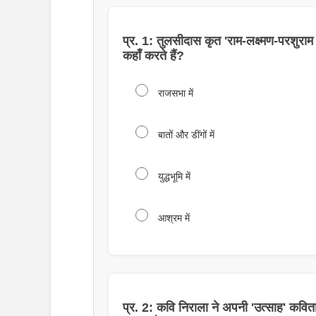
प्र. 1: तुलसीदास कृत 'राम-लक्ष्मण-परशुराम
कहाँ करते हैं?
राजसभा में
बातों और डींगों में
युद्धभूमि में
आश्रम में
प्र. 2: कवि निराला ने अपनी 'उत्साह' कविता