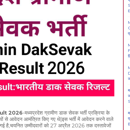
S
E
O
प
F
ल
M
D
ज
म
ज
ult 2026
-मध्यप्रदेश ग्रामीण डाक सेवक भर्ती प्रक्रिया के
म
प
थियों से आवेदन आमंत्रित किए गए थे|इस भर्ती में आवेदन करने वाले
B
 गई है,चयनित उम्मीदवारों को 27 अप्रैल 2026 तक दस्तावेजों