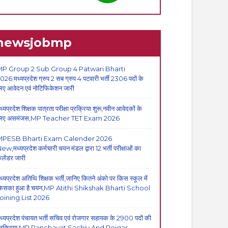
newsjobmp
P Group 2 Sub Group 4 Patwari Bharti
026:मध्यप्रदेश ग्रुप 2 सब ग्रुप 4 पटवारी भर्ती 2306 पदों के
िए आवेदन एवं नोटिफिकेशन जारी
ध्यप्रदेश शिक्षक पात्रता परीक्षा प्रक्रिया शुरू,नवीन आवेदकों के
िए असमंजस,MP Teacher TET Exam 2026
MPESB Bharti Exam Calender 2026
ew,मध्यप्रदेश कर्मचारी चयन मंडल द्वारा 12 भर्ती परीक्षाओं का
ैलेंडर जारी
ध्यप्रदेश अतिथि शिक्षक भर्ती,जानिए कितने अंको पर किस स्कूल में
िसका हुआ है चयन,MP Atithi Shikshak Bharti School
oining List 2026
ध्यप्रदेश पंचायत भर्ती सचिव एवं रोजगार सहायक के 2900 पदों की
्रक्रिया:MP Panchayat Sachiv And Rojgar