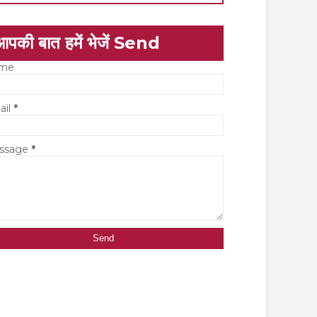
आपकी बात हमें भेजें Send
me
ail
*
ssage
*