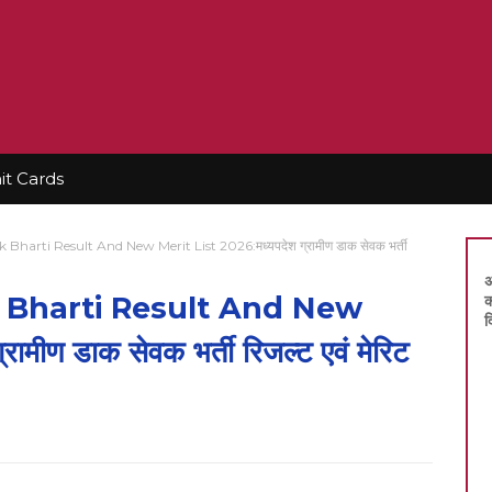
t Cards
arti Result And New Merit List 2026:मध्यपदेश ग्रामीण डाक सेवक भर्ती
अ
Bharti Result And New
क
द
मीण डाक सेवक भर्ती रिजल्ट एवं मेरिट