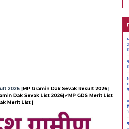
M
2
ल
म
ल
N
lt 2026 |
MP Gramin Dak Sevak Result 2026
|
क
amin Dak Sevak List 2026|✓MP GDS Merit List
म
k Merit List |
क
J
म
प