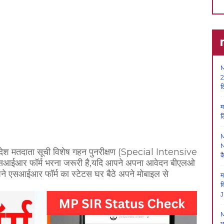
M
2
ल
म
ल
N
रदेश मतदाता सूची विशेष गहन पुनरीक्षण (Special Intensive
क
सआईआर फॉर्म भरना जरूरी है,यदि आपने अपना आवेदन बीएलओ
े एसआईआर फॉर्म का स्टेटस घर बैठे अपने मोबाइल से
म
क
J
M
भ