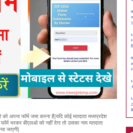
म
ज
F
ल
म
आ
P
M
,
2
क
 अपना फॉर्म जमा करना है|यदि कोई मतदाता मध्यप्रदेश
 फॉर्म भरकर बीएलओ को नहीं देगा तो उसका नाम मतदाता
स्या जाएगी|