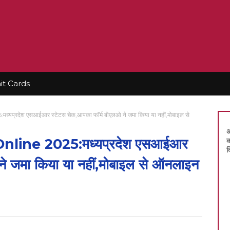
t Cards
प्रदेश एसआईआर स्टेटस चेक,आपका फॉर्म बीएलओ ने जमा किया या नहीं,मोबाइल से
अ
line 2025:मध्यप्रदेश एसआईआर
क
द
ने जमा किया या नहीं,मोबाइल से ऑनलाइन