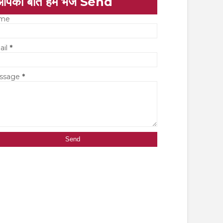
आपकी बात हमें भेजें Send
me
ail
*
ssage
*