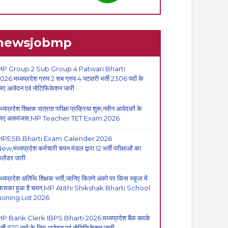
newsjobmp
P Group 2 Sub Group 4 Patwari Bharti
026:मध्यप्रदेश ग्रुप 2 सब ग्रुप 4 पटवारी भर्ती 2306 पदों के
िए आवेदन एवं नोटिफिकेशन जारी
ध्यप्रदेश शिक्षक पात्रता परीक्षा प्रक्रिया शुरू,नवीन आवेदकों के
िए असमंजस,MP Teacher TET Exam 2026
MPESB Bharti Exam Calender 2026
ew,मध्यप्रदेश कर्मचारी चयन मंडल द्वारा 12 भर्ती परीक्षाओं का
ैलेंडर जारी
ध्यप्रदेश अतिथि शिक्षक भर्ती,जानिए कितने अंको पर किस स्कूल में
िसका हुआ है चयन,MP Atithi Shikshak Bharti School
oining List 2026
P Bank Clerk IBPS Bharti 2026:मध्यप्रदेश बैंक क्लर्क
र्ती,570 पदों के लिए आवेदन एवं नोटिफिकेशन जारी