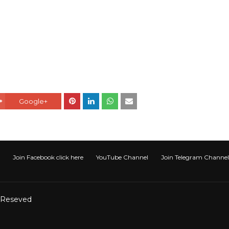
Google+
Join Facebook click here
YouTube Channel
Join Telegram Channel टेली
t Reseved