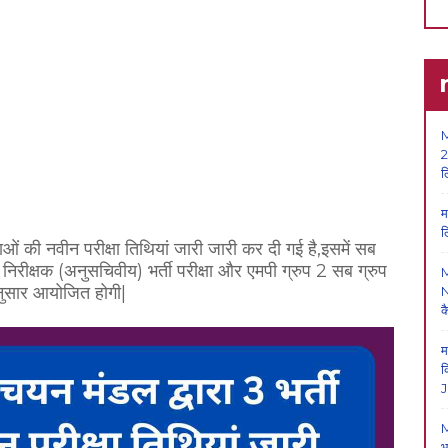
M
2
ल
म
ल
्षाओं की नवीन परीक्षा तिथियां जारी जारी कर दी गई है,
इसमें सब
निरीक्षक (अनुसचिवीय) भर्ती परीक्षा और एमपी ग्रुप 2 सब ग्रुप
अनुसार आयोजित होगी|
N
क
म
क
J
M
भ