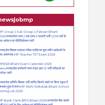
newsjobmp
P Group 2 Sub Group 4 Patwari Bharti
026:मध्यप्रदेश ग्रुप 2 सब ग्रुप 4 पटवारी भर्ती 2306 पदों के
िए आवेदन एवं नोटिफिकेशन जारी
ध्यप्रदेश शिक्षक पात्रता परीक्षा प्रक्रिया शुरू,नवीन आवेदकों के
िए असमंजस,MP Teacher TET Exam 2026
MPESB Bharti Exam Calender 2026
ew,मध्यप्रदेश कर्मचारी चयन मंडल द्वारा 12 भर्ती परीक्षाओं का
ैलेंडर जारी
ध्यप्रदेश अतिथि शिक्षक भर्ती,जानिए कितने अंको पर किस स्कूल में
िसका हुआ है चयन,MP Atithi Shikshak Bharti School
oining List 2026
P Bank Clerk IBPS Bharti 2026:मध्यप्रदेश बैंक क्लर्क
र्ती,570 पदों के लिए आवेदन एवं नोटिफिकेशन जारी