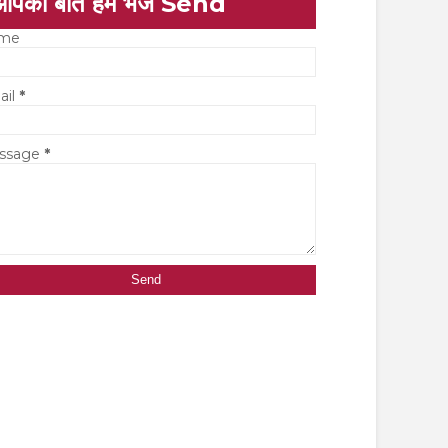
आपकी बात हमें भेजें Send
me
ail
*
ssage
*