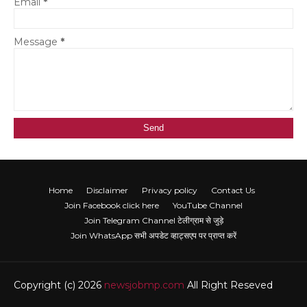
Email
*
Message
*
Home
Disclaimer
Privacy policy
Contact Us
Join Facebook click here
YouTube Channel
Join Telegram Channel टेलीग्राम से जुड़े
Join WhatsApp सभी अपडेट व्हाट्सएप पर प्राप्त करें
Copyright (c) 2026
newsjobmp.com
All Right Reseved