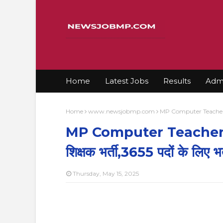
Home
Latest Jobs
Results
Admi
Home
www.newsjobmp.com
MP Computer Teacher Bharti
MP Computer Teacher Bhar
शिक्षक भर्ती,3655 पदों के लिए भर्
Thursday, May 15, 2025