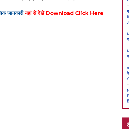
म
त अधिक जानकारी
यहां से देखें Download Click Here
क
J
M
प
M
भ
म
क
F
ल