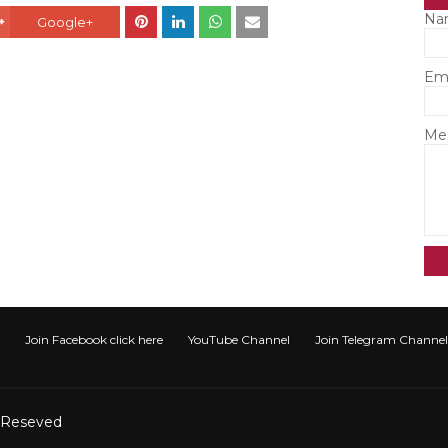
Na
Google+
Em
Me
Join Facebook click here
YouTube Channel
Join Telegram Channel टेली
t Reseved