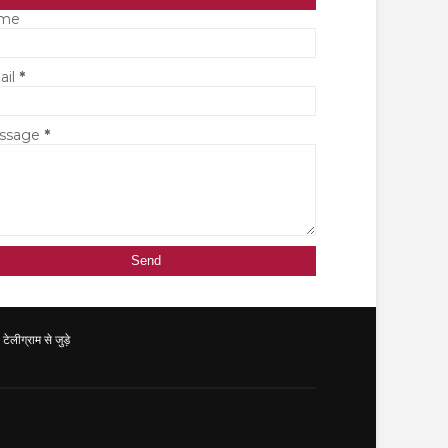
me
ail
*
ssage
*
ग्राम से जुड़े