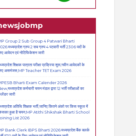
newsjobmp
P Group 2 Sub Group 4 Patwari Bharti
026:मध्यप्रदेश ग्रुप 2 सब ग्रुप 4 पटवारी भर्ती 2306 पदों के
िए आवेदन एवं नोटिफिकेशन जारी
ध्यप्रदेश शिक्षक पात्रता परीक्षा प्रक्रिया शुरू,नवीन आवेदकों के
िए असमंजस,MP Teacher TET Exam 2026
MPESB Bharti Exam Calender 2026
ew,मध्यप्रदेश कर्मचारी चयन मंडल द्वारा 12 भर्ती परीक्षाओं का
ैलेंडर जारी
ध्यप्रदेश अतिथि शिक्षक भर्ती,जानिए कितने अंको पर किस स्कूल में
िसका हुआ है चयन,MP Atithi Shikshak Bharti School
oining List 2026
P Bank Clerk IBPS Bharti 2026:मध्यप्रदेश बैंक क्लर्क
र्ती,570 पदों के लिए आवेदन एवं नोटिफिकेशन जारी