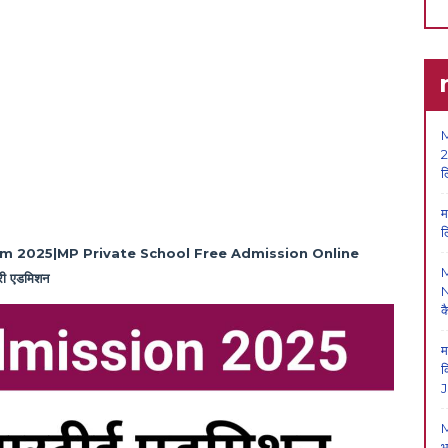
M
2
ल
म
ल
m 2025|MP Private School Free Admission Online
्री एडमिशन
N
क
म
क
J
M
भ