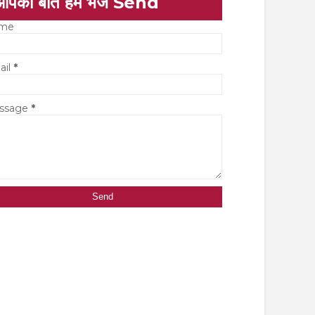
आपकी बात हमें भेजें Send
me
ail
*
ssage
*