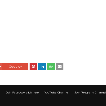
Google+
Join Facebook click here
YouTube Channel
Join Telegram Channel टेली