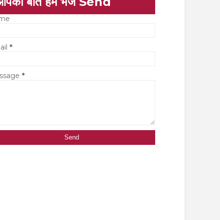
आपकी बात हमें भेजें Send
me
ail
*
ssage
*