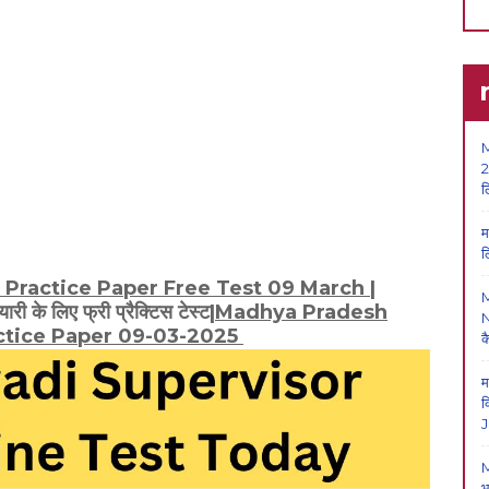
M
2
ल
म
ल
 Practice Paper Free Test 09 March
|
ारी के लिए फ्री प्रैक्टिस टेस्ट|
Madhya Pradesh
N
ctice Paper 09-03-2025
क
म
क
J
M
भ