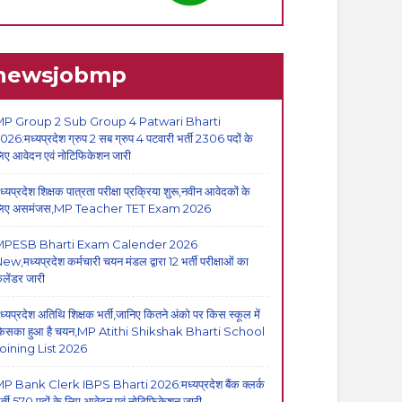
newsjobmp
P Group 2 Sub Group 4 Patwari Bharti
026:मध्यप्रदेश ग्रुप 2 सब ग्रुप 4 पटवारी भर्ती 2306 पदों के
िए आवेदन एवं नोटिफिकेशन जारी
ध्यप्रदेश शिक्षक पात्रता परीक्षा प्रक्रिया शुरू,नवीन आवेदकों के
िए असमंजस,MP Teacher TET Exam 2026
MPESB Bharti Exam Calender 2026
ew,मध्यप्रदेश कर्मचारी चयन मंडल द्वारा 12 भर्ती परीक्षाओं का
ैलेंडर जारी
ध्यप्रदेश अतिथि शिक्षक भर्ती,जानिए कितने अंको पर किस स्कूल में
िसका हुआ है चयन,MP Atithi Shikshak Bharti School
oining List 2026
P Bank Clerk IBPS Bharti 2026:मध्यप्रदेश बैंक क्लर्क
र्ती,570 पदों के लिए आवेदन एवं नोटिफिकेशन जारी