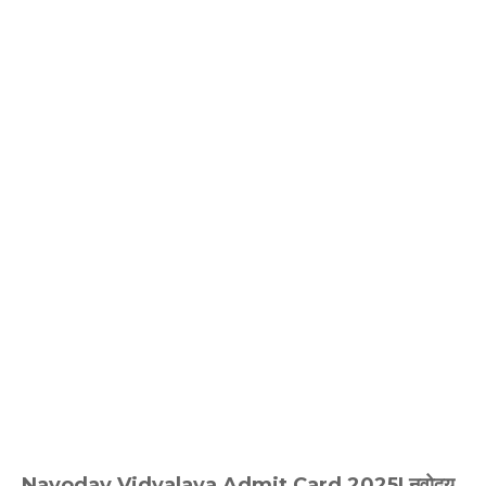
Navoday Vidyalaya Admit Card 2025| नवोदय