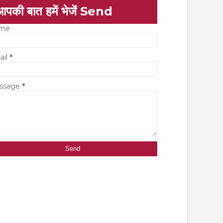
आपकी बात हमें भेजें Send
me
ail
*
ssage
*