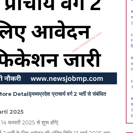
म
ज
F
ल
म
आ
P
M
,
il|मध्यप्रदेश प्राचार्य वर्ग 2 भर्ती से संबंधित
म
प
S
harti 2025
E
न 14 फरवरी 2025 से शुरू होंगे|