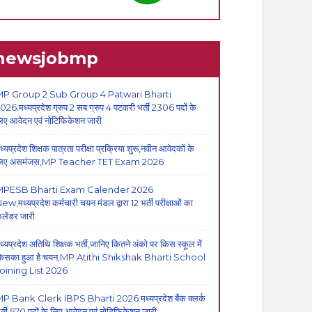
newsjobmp
P Group 2 Sub Group 4 Patwari Bharti
026:मध्यप्रदेश ग्रुप 2 सब ग्रुप 4 पटवारी भर्ती 2306 पदों के
िए आवेदन एवं नोटिफिकेशन जारी
ध्यप्रदेश शिक्षक पात्रता परीक्षा प्रक्रिया शुरू,नवीन आवेदकों के
िए असमंजस,MP Teacher TET Exam 2026
MPESB Bharti Exam Calender 2026
ew,मध्यप्रदेश कर्मचारी चयन मंडल द्वारा 12 भर्ती परीक्षाओं का
ैलेंडर जारी
ध्यप्रदेश अतिथि शिक्षक भर्ती,जानिए कितने अंको पर किस स्कूल में
िसका हुआ है चयन,MP Atithi Shikshak Bharti School
oining List 2026
P Bank Clerk IBPS Bharti 2026:मध्यप्रदेश बैंक क्लर्क
र्ती,570 पदों के लिए आवेदन एवं नोटिफिकेशन जारी