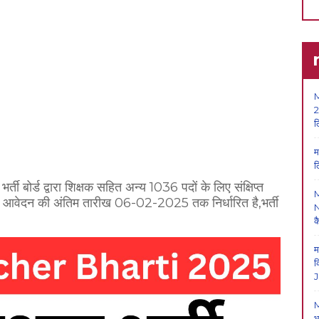
M
2
ल
म
ल
 भर्ती बोर्ड द्वारा शिक्षक सहित अन्य 1036 पदों के लिए संक्षिप्त
िए आवेदन की अंतिम तारीख 06-02-2025 तक निर्धारित है,भर्ती
N
क
म
क
J
M
भ