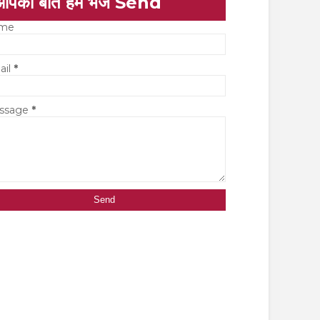
आपकी बात हमें भेजें Send
me
ail
*
ssage
*