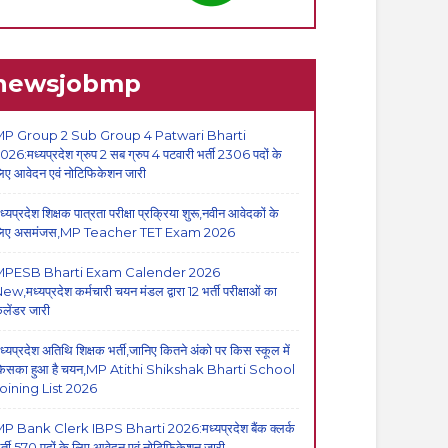
newsjobmp
P Group 2 Sub Group 4 Patwari Bharti
026:मध्यप्रदेश ग्रुप 2 सब ग्रुप 4 पटवारी भर्ती 2306 पदों के
िए आवेदन एवं नोटिफिकेशन जारी
ध्यप्रदेश शिक्षक पात्रता परीक्षा प्रक्रिया शुरू,नवीन आवेदकों के
िए असमंजस,MP Teacher TET Exam 2026
MPESB Bharti Exam Calender 2026
ew,मध्यप्रदेश कर्मचारी चयन मंडल द्वारा 12 भर्ती परीक्षाओं का
ैलेंडर जारी
ध्यप्रदेश अतिथि शिक्षक भर्ती,जानिए कितने अंको पर किस स्कूल में
िसका हुआ है चयन,MP Atithi Shikshak Bharti School
oining List 2026
P Bank Clerk IBPS Bharti 2026:मध्यप्रदेश बैंक क्लर्क
र्ती,570 पदों के लिए आवेदन एवं नोटिफिकेशन जारी