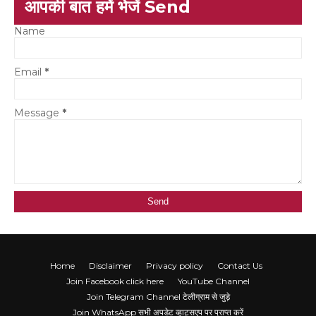
आपकी बात हमें भेजें Send
Name
Email
*
Message
*
Home
Disclaimer
Privacy policy
Contact Us
Join Facebook click here
YouTube Channel
Join Telegram Channel टेलीग्राम से जुड़े
Join WhatsApp सभी अपडेट व्हाट्सएप पर प्राप्त करें