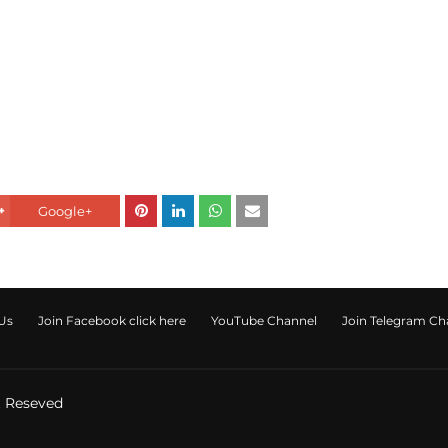
Google+
Us
Join Facebook click here
YouTube Channel
Join Telegram Channe
t Reseved