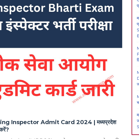
प
म
प
S
E
F
ल
M
D
ज
M
भ
म
ज
Inspector Admit Card 2024 | मध्यप्रदेश
करें?