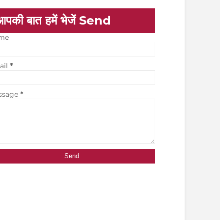
आपकी बात हमें भेजें Send
me
ail
*
ssage
*