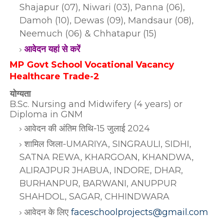
Shajapur (07), Niwari (03), Panna (06),
Damoh (10), Dewas (09), Mandsaur (08),
Neemuch (06) & Chhatapur (15)
आवेदन यहां से करें
MP Govt School Vocational Vacancy
Healthcare Trade-2
योग्यता
B.Sc. Nursing and Midwifery (4 years) or
Diploma in GNM
आवेदन की अंतिम तिथि-15 जुलाई 2024
शामिल जिला-UMARIYA, SINGRAULI, SIDHI,
SATNA REWA, KHARGOAN, KHANDWA,
ALIRAJPUR JHABUA, INDORE, DHAR,
BURHANPUR, BARWANI, ANUPPUR
SHAHDOL, SAGAR, CHHINDWARA
आवेदन के लिए
faceschoolprojects@gmail.com