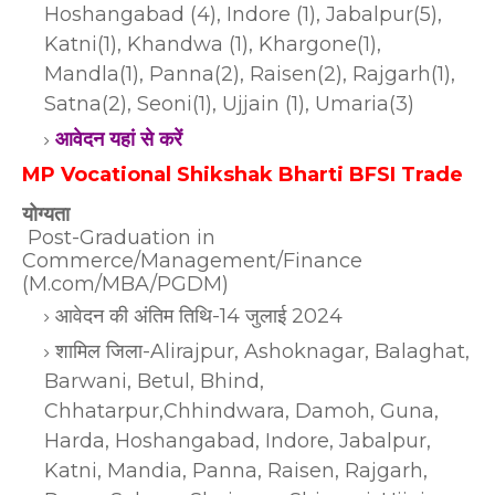
Hoshangabad (4), Indore (1), Jabalpur(5),
Katni(1), Khandwa (1), Khargone(1),
Mandla(1), Panna(2), Raisen(2), Rajgarh(1),
Satna(2), Seoni(1), Ujjain (1), Umaria(3)
आवेदन यहां से करें
MP Vocational Shikshak Bharti BFSI Trade
योग्यता
Post-Graduation in
Commerce/Management/Finance
(M.com/MBA/PGDM)
आवेदन की अंतिम तिथि-14 जुलाई 2024
शामिल जिला-Alirajpur, Ashoknagar, Balaghat,
Barwani, Betul, Bhind,
Chhatarpur,
Chhindwara, Damoh, Guna,
Harda, Hoshangabad, Indore, Jabalpur,
Katni, Mandia, Panna, Raisen, Rajgarh,