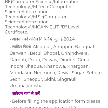
BE(Computer Science/Information
Technology)/M.Tech(Computer
Science/Information
Technology)/M.Sc(Computer
Science/Information
Technology)/MCA/NIELIT "B" Level
Certificate.
आवेदन की अंतिम तिथि-14 जुलाई 2024
शामिल जिला-Alirajpur, Anuppur, Balaghat,
Barwani, Betul, Bhopal, Chhindwara,
Damoh, Datia, Dewas, Dindori, Guna,
Indore, Jhabua, Khandwa, Khargoan,
Mandasur, Neemuch, Rewa, Sagar, Sehore,
Seoni, Sheopur, Sidhi, Singrauli,
Umaria,Vidisha
आवेदन यहां से करें
Before filling the application form please
e-mail your resume on mail ID