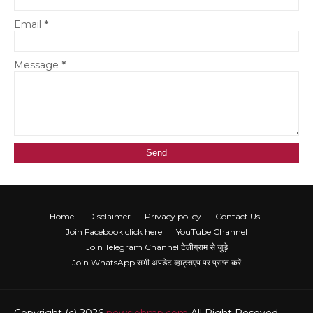
Email
*
Message
*
Home
Disclaimer
Privacy policy
Contact Us
Join Facebook click here
YouTube Channel
Join Telegram Channel टेलीग्राम से जुड़े
Join WhatsApp सभी अपडेट व्हाट्सएप पर प्राप्त करें
Copyright (c) 2026
newsjobmp.com
All Right Reseved