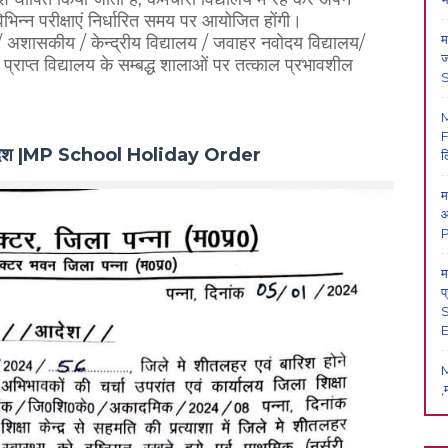
त विभिन्न परीक्षाएं निर्धारित समय पर आयोजित होंगी।
म
अशासकीय / केन्द्रीय विद्यालय / जवाहर नवोदय विद्यालय/
ज
ाप्त विद्यालय के सम्बद्ध शालाओं पर तत्काल प्रभावशील
F
श आदेश |MP School Holiday Order
ल
म
आ
P
म
प
S
E
M
,