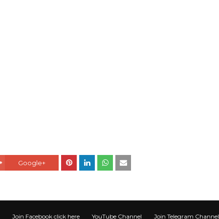
Google+
Join Facebook click here
YouTube Channel
Join Telegram Channel टेली