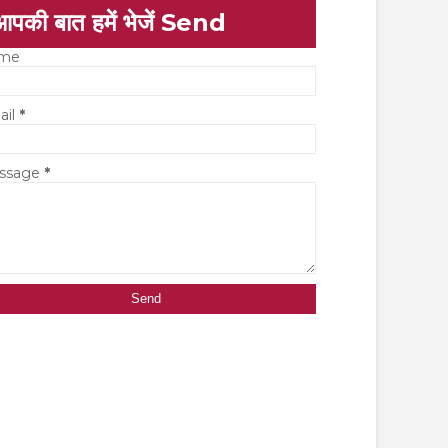
आपकी बात हमें भेजें Send
me
ail
*
ssage
*