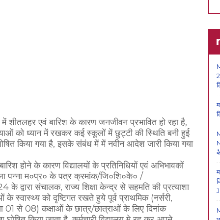
M
2
ल
म
ल
ों में शीतलहर एवं बारिश के कारण जनजीवन प्रभावित हो रहा है,
याओं को ध्यान में रखकर कई स्कूलों में छुट्टी की स्थिति बनी हुई
घोषित किया गया है, इसके संबंध में में नवीन आदेश जारी किया गया
N
क
ारिश होने के कारण विद्यालयों के प्रतिनिधियों एवं अभिभावकों
म
 जिला पन्ना म०प्र० के पत्र क्रमांक/जि०शि०के० /
क
्वारा संचालक, राज्य शिक्षा केन्द्र से सहमति की प्रत्याशा
J
के स्वास्थ्य को दृष्टिगत रखते हुये पूर्व प्राथमिक (नर्सरी,
ा 01 से 08) कक्षाओं के छात्र/छात्राओं के लिए दिनांक
M
त किया जाता है, कर्मचारी विद्यालय मे रह कर अपने
भ