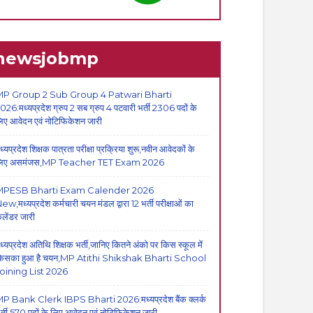
newsjobmp
P Group 2 Sub Group 4 Patwari Bharti
026:मध्यप्रदेश ग्रुप 2 सब ग्रुप 4 पटवारी भर्ती 2306 पदों के
िए आवेदन एवं नोटिफिकेशन जारी
ध्यप्रदेश शिक्षक पात्रता परीक्षा प्रक्रिया शुरू,नवीन आवेदकों के
िए असमंजस,MP Teacher TET Exam 2026
MPESB Bharti Exam Calender 2026
ew,मध्यप्रदेश कर्मचारी चयन मंडल द्वारा 12 भर्ती परीक्षाओं का
ैलेंडर जारी
ध्यप्रदेश अतिथि शिक्षक भर्ती,जानिए कितने अंको पर किस स्कूल में
िसका हुआ है चयन,MP Atithi Shikshak Bharti School
oining List 2026
P Bank Clerk IBPS Bharti 2026:मध्यप्रदेश बैंक क्लर्क
र्ती,570 पदों के लिए आवेदन एवं नोटिफिकेशन जारी