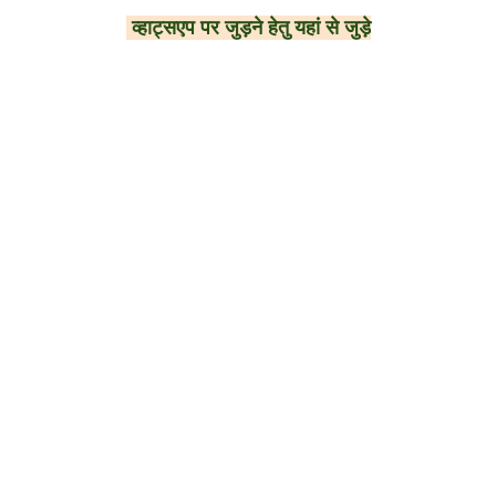
व्हाट्सएप पर जुड़ने हेतु यहां से जुड़े