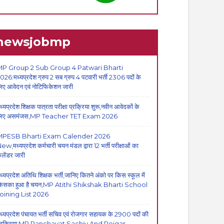
newsjobmp
P Group 2 Sub Group 4 Patwari Bharti
026:मध्यप्रदेश ग्रुप 2 सब ग्रुप 4 पटवारी भर्ती 2306 पदों के
िए आवेदन एवं नोटिफिकेशन जारी
ध्यप्रदेश शिक्षक पात्रता परीक्षा प्रक्रिया शुरू,नवीन आवेदकों के
िए असमंजस,MP Teacher TET Exam 2026
MPESB Bharti Exam Calender 2026
ew,मध्यप्रदेश कर्मचारी चयन मंडल द्वारा 12 भर्ती परीक्षाओं का
ैलेंडर जारी
ध्यप्रदेश अतिथि शिक्षक भर्ती,जानिए कितने अंको पर किस स्कूल में
िसका हुआ है चयन,MP Atithi Shikshak Bharti School
oining List 2026
ध्यप्रदेश पंचायत भर्ती सचिव एवं रोजगार सहायक के 2900 पदों की
्रक्रिया:MP Panchayat Sachiv And Rojgar