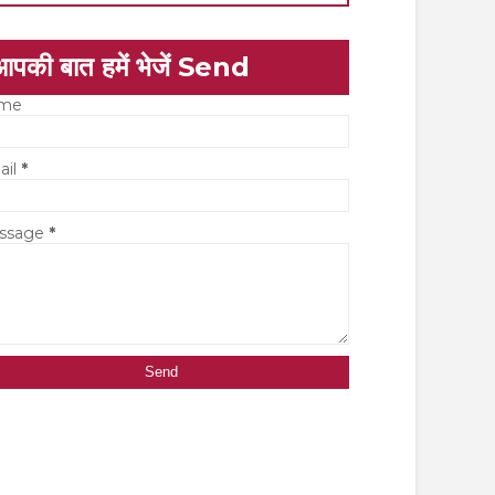
आपकी बात हमें भेजें Send
me
ail
*
ssage
*