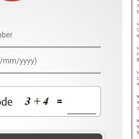
S
E
O
प
F
ल
M
D
ज
म
ज
म
प
B