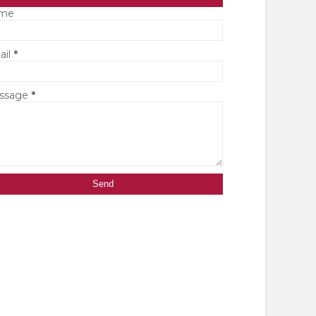
me
ail
*
ssage
*