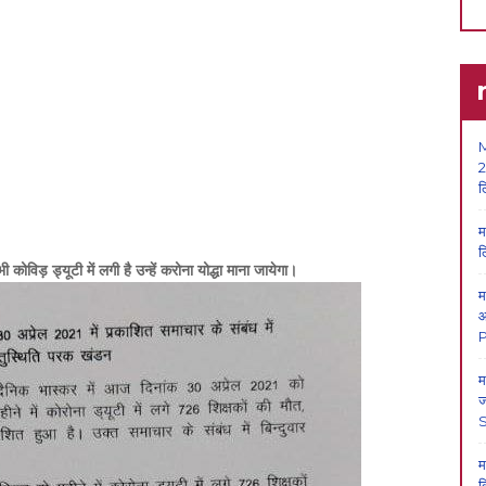
M
2
ल
म
ल
कोविड़ ड्यूटी में लगी है उन्हें करोना योद्धा माना जायेगा।
म
आ
P
म
ज
म
क