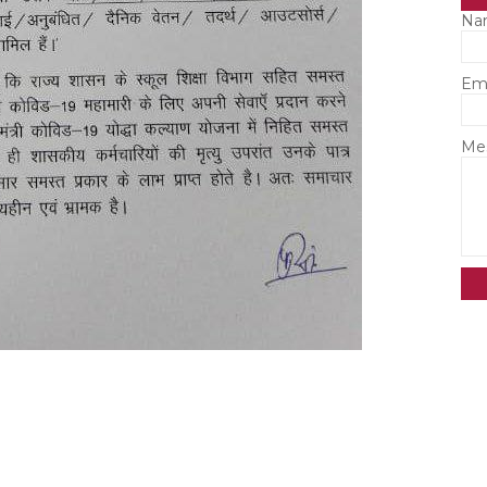
Na
Em
Me