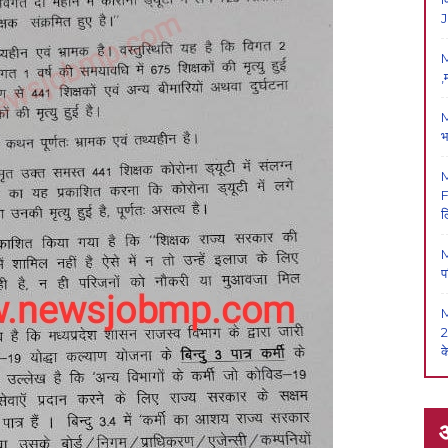
J
M
,
M
भ
F
ल
M
प
2
क