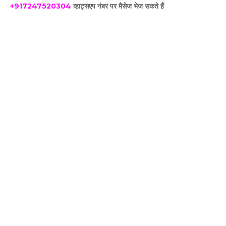
+917247520304
व्हाट्सएप नंबर पर मैसेज भेज सकते हैं