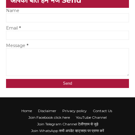
आपकी बात हमें भेजें Send
Name
Email
*
Message
*
Home
Disclaimer
Privacy policy
Contact Us
Join Facebook click here
YouTube Channel
Join Telegram Channel टेलीग्राम से जुड़े
Join WhatsApp सभी अपडेट व्हाट्सएप पर प्राप्त करें