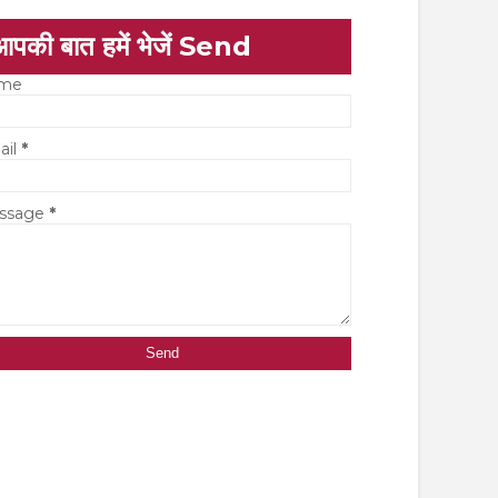
आपकी बात हमें भेजें Send
me
ail
*
ssage
*