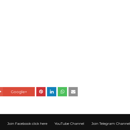
Google+
Join Facebook click here
YouTube Channel
Join Telegram Channel टेली