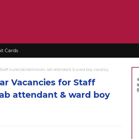
t Cards
 Staff nurse,lab technician, lab attendant & ward boy vacancy
अ
ar Vacancies for Staff
क
द
 lab attendant & ward boy