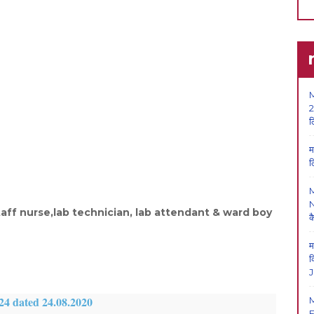
M
2
ल
म
ल
N
taff nurse,lab technician, lab attendant & ward boy
क
म
क
J
4624 dated 24.08.2020
F