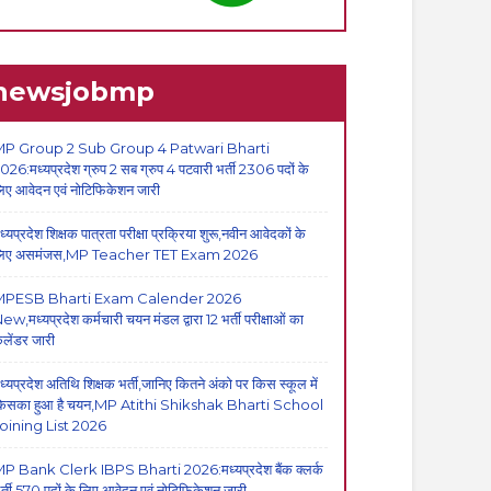
newsjobmp
P Group 2 Sub Group 4 Patwari Bharti
026:मध्यप्रदेश ग्रुप 2 सब ग्रुप 4 पटवारी भर्ती 2306 पदों के
िए आवेदन एवं नोटिफिकेशन जारी
ध्यप्रदेश शिक्षक पात्रता परीक्षा प्रक्रिया शुरू,नवीन आवेदकों के
िए असमंजस,MP Teacher TET Exam 2026
MPESB Bharti Exam Calender 2026
ew,मध्यप्रदेश कर्मचारी चयन मंडल द्वारा 12 भर्ती परीक्षाओं का
ैलेंडर जारी
ध्यप्रदेश अतिथि शिक्षक भर्ती,जानिए कितने अंको पर किस स्कूल में
िसका हुआ है चयन,MP Atithi Shikshak Bharti School
oining List 2026
P Bank Clerk IBPS Bharti 2026:मध्यप्रदेश बैंक क्लर्क
र्ती,570 पदों के लिए आवेदन एवं नोटिफिकेशन जारी