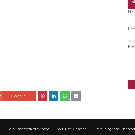
Na
Em
Me
Google+
Join Facebook click here
YouTube Channel
Join Telegram Channel टेली