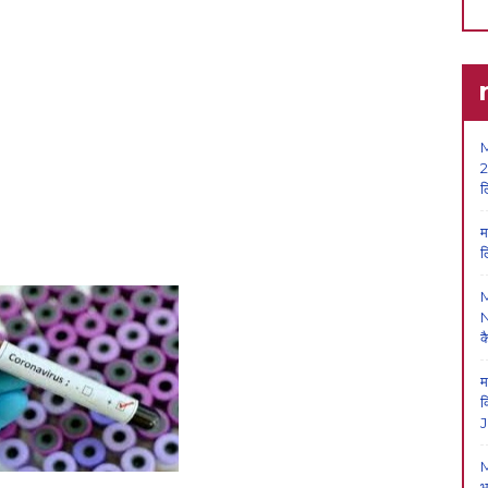
M
2
ल
म
ल
N
क
म
क
J
M
भ