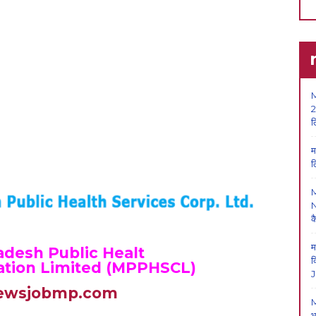
M
2
ल
म
ल
N
क
म
desh Public Healt
क
ation Limited (MPPHSCL)
J
ewsjobmp.com
M
भ