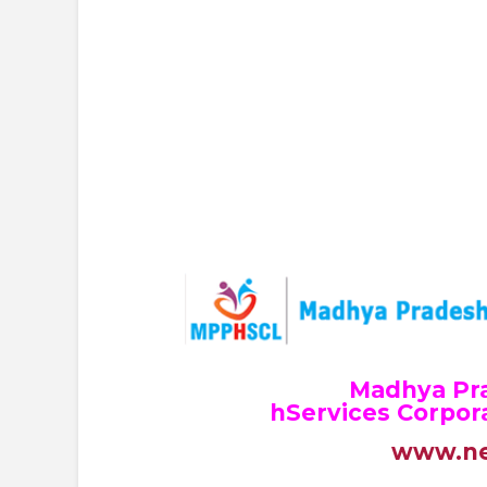
Madhya Pra
hServices Corpor
www.n