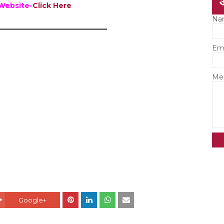
 Website-
Click Here
Na
_______________________________
Em
Me
Google+