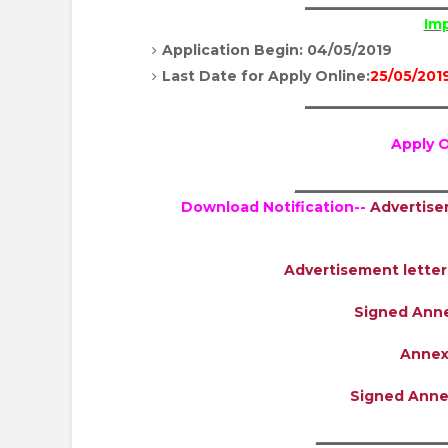
____________________
Im
Application Begin: 04/05/2019
Last Date for Apply Online:
25/05/201
____________________
Apply O
_____________________
Download
Notification--
Advertise
Advertisement lette
Signed Anne
Annex
Signed Annex
__________________