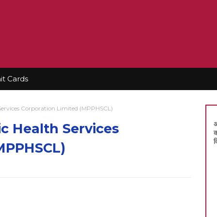
t Cards
Services Corporation Limited (MPPHSCL)
अ
c Health Services
क
द
(MPPHSCL)