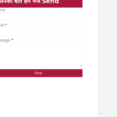
आपकी बात हमें भेजें Send
me
ail
*
ssage
*