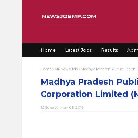
Home
Latest Jobs
Results
Admi
Home
MPNews Job
Madhya Pradesh Public Health 
Madhya Pradesh Publi
Corporation Limited 
Sunday, May 05, 2019