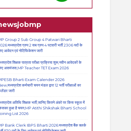
newsjobmp
P Group 2 Sub Group 4 Patwari Bharti
026:मध्यप्रदेश ग्रुप 2 सब ग्रुप 4 पटवारी भर्ती 2306 पदों के
िए आवेदन एवं नोटिफिकेशन जारी
ध्यप्रदेश शिक्षक पात्रता परीक्षा प्रक्रिया शुरू,नवीन आवेदकों के
िए असमंजस,MP Teacher TET Exam 2026
MPESB Bharti Exam Calender 2026
ew,मध्यप्रदेश कर्मचारी चयन मंडल द्वारा 12 भर्ती परीक्षाओं का
ैलेंडर जारी
ध्यप्रदेश अतिथि शिक्षक भर्ती,जानिए कितने अंको पर किस स्कूल में
िसका हुआ है चयन,MP Atithi Shikshak Bharti School
oining List 2026
P Bank Clerk IBPS Bharti 2026:मध्यप्रदेश बैंक क्लर्क
र्ती,570 पदों के लिए आवेदन एवं नोटिफिकेशन जारी